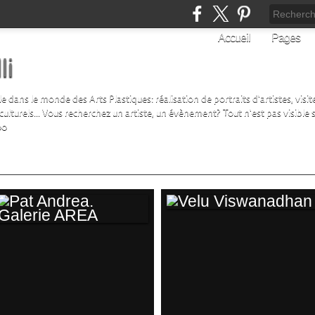
Accueil
Pages
li
ans le monde des Arts Plastiques: réalisation de portraits d'artistes, visite 
turels... Vous recherchez un artiste, un évènement? Tout n'est pas visible su
00
VELU
PAT ANDREA.
VISWANADHAN
GALERIE AREA