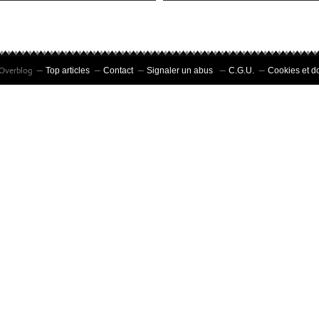
l Overblog
Top articles
Contact
Signaler un abus
C.G.U.
Cookies et d