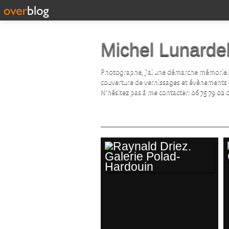
Michel Lunardel
Photographe, j'ai une démarche mémorielle d
couverture de vernissages et évènements cul
N'hésitez pas à me contacter: 06 75 79 02 
RAYNALD DRIEZ.
GALERIE POLAD-