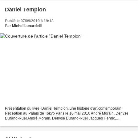
Daniel Templon
Publié le 07/09/2019 à 19:18
Par
Michel Lunardelli
Présentation du livre: Daniel Templon, une histoire d'art contemporain
Réception au Palais de Tokyo Paris le 10 mai 2016 André Morain, Denyse
Durand-Ruel André Morain, Denyse Durand-Ruel Jacques Henric,
Catherine Millet Anne-Claudie Coric, Philippe Cognée,...