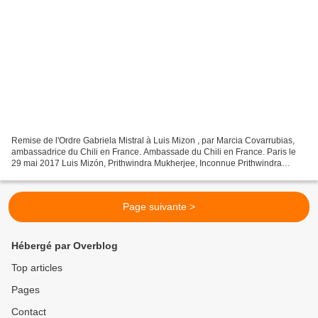
Remise de l'Ordre Gabriela Mistral à Luis Mizon , par Marcia Covarrubias,
ambassadrice du Chili en France. Ambassade du Chili en France. Paris le
29 mai 2017 Luis Mizón, Prithwindra Mukherjee, Inconnue Prithwindra
Mukherjee Prithwindra Mukherjee Julius...
Page suivante >
Hébergé par Overblog
Top articles
Pages
Contact