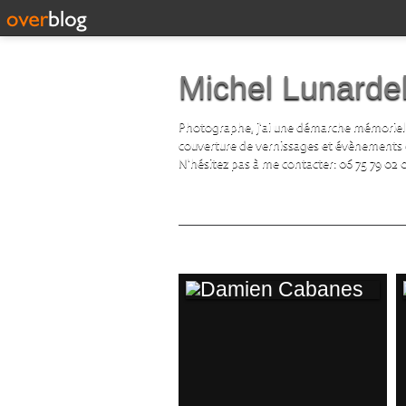
Michel Lunardel
Photographe, j'ai une démarche mémorielle d
couverture de vernissages et évènements cul
N'hésitez pas à me contacter: 06 75 79 02 
expositions
DAMIEN CABANES