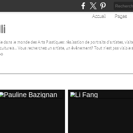
Accueil
Pages
li
ans le monde des Arts Plastiques: réalisation de portraits d'artistes, visite 
turels... Vous recherchez un artiste, un évènement? Tout n'est pas visible su
00
PAULINE BAZIGNAN
LI FANG