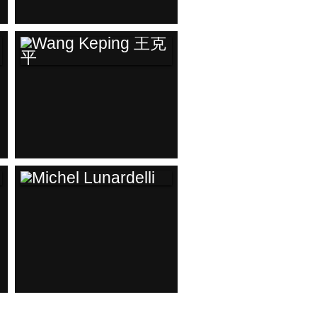
WANG KEPING 王克
平
MICHEL
LUNARDELLI