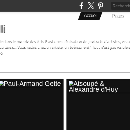
Accueil
Pages
li
ans le monde des Arts Plastiques: réalisation de portraits d'artistes, visite 
turels... Vous recherchez un artiste, un évènement? Tout n'est pas visible su
00
PAUL-ARMAND
ATSOUPÉ &
GETTE
ALEXANDRE D'HUY