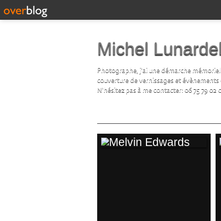
Michel Lunardel
Photographe, j'ai une démarche mémorielle d
couverture de vernissages et évènements cul
N'hésitez pas à me contacter: 06 75 79 02 
MELVIN EDWARDS