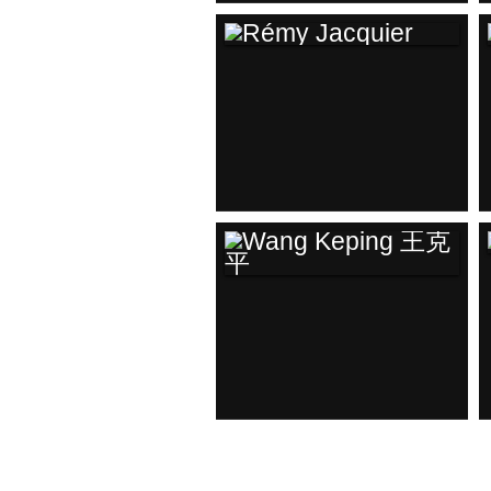
RÉMY JACQUIER
WANG KEPING 王克
平