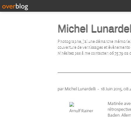
Michel Lunardel
Photographe, j'ai une démarche mémorielle d
couverture de vernissages et évènements cul
N'hésitez pas à me contacter: 06 75 79 02 
Arnulf Rainer. Museum 
par Michel Lunardelli
-
18 Juin 2015, 08:
Matinée avec
rétrospectiv
Arnulf Rainer
Baden. Allem