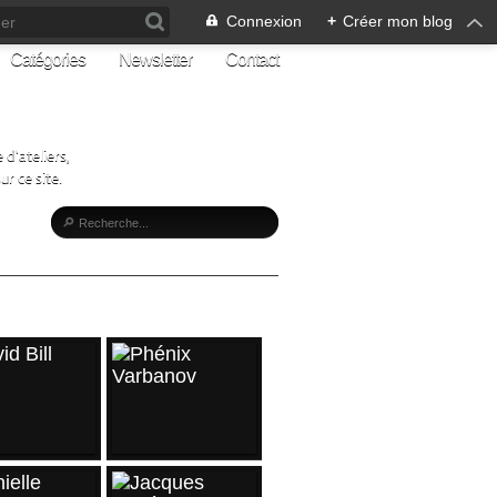
Connexion
+
Créer mon blog
Catégories
Newsletter
Contact
d'ateliers,
r ce site.
CLES RÉCENTS