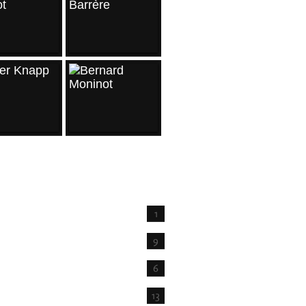
IVES
1
t
9
6
13