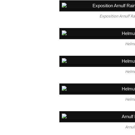
Exposition Arnulf R
Helmu
Helmu
Helmu
Arnul