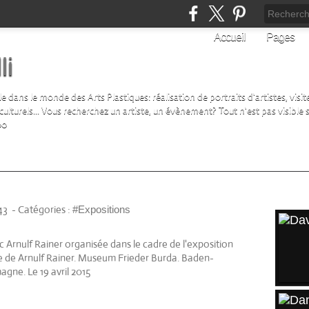
Accueil
Pages
li
ans le monde des Arts Plastiques: réalisation de portraits d'artistes, visite 
turels... Vous recherchez un artiste, un évènement? Tout n'est pas visible su
00
Frieder Burda 2015
ARTI
43
-
Catégories :
#Expositions
 Arnulf Rainer organisée dans le cadre de l'exposition
e de Arnulf Rainer. Museum Frieder Burda. Baden-
agne. Le 19 avril 2015