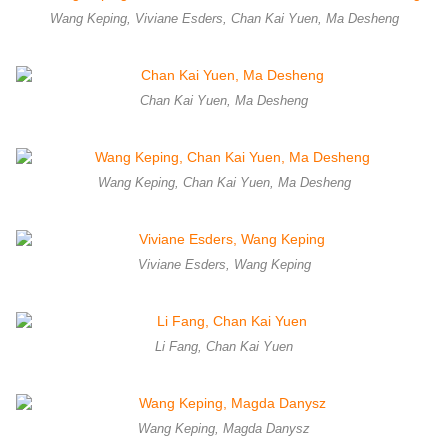
Wang Keping, Viviane Esders, Chan Kai Yuen, Ma Desheng
Chan Kai Yuen, Ma Desheng
Wang Keping, Chan Kai Yuen, Ma Desheng
Viviane Esders, Wang Keping
Li Fang, Chan Kai Yuen
Wang Keping, Magda Danysz