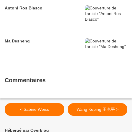
Antoni Ros Blasco
Ma Desheng
Commentaires
< Sabine Weiss
Wang Keping 王克平 >
Hébergé par Overblog