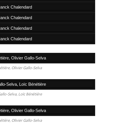
étière, Olivier Gallo-Selva
Gallo-Selva, Loïc Bénétière
étière, Olivier Gallo-Selva