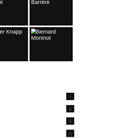
IVES
1
t
9
6
13