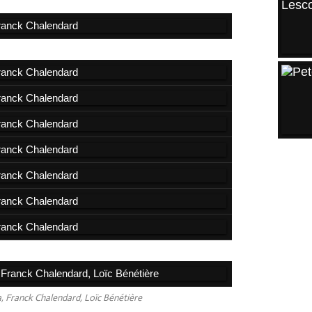
ARCH
2026
Août
Juille
Juin
a, Franck Chalendard, Loïc Bénétière
Mai