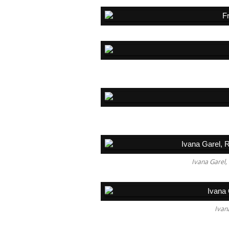
Ivana Garel,
Ivan