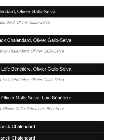
Avril
Mars
lendard, Olivier Gallo-Selva
Févri
Janv
anck Chalendard, Olivier Gallo-Selva
2025
2024
2023
 Loïc Bénétière, Olivier Gallo-Selva
2022
2021
2020
 Olivier Gallo-Selva, Loïc Bénétière
2019
2018
2017