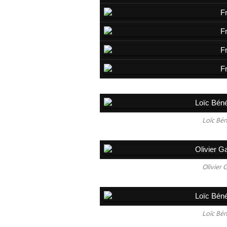
Loïc Bén
Olivier 
Loïc Bén