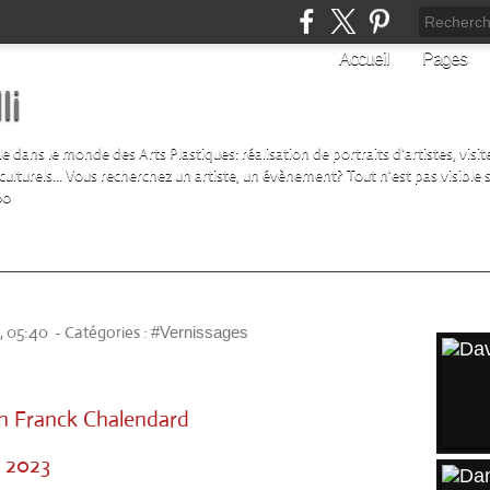
Accueil
Pages
li
ans le monde des Arts Plastiques: réalisation de portraits d'artistes, visite 
turels... Vous recherchez un artiste, un évènement? Tout n'est pas visible su
00
ARTI
, 05:40
-
Catégories :
#Vernissages
on Franck Chalendard
e 2023