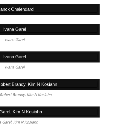
Ivana Garel
Ivana Garel
 Robert Brandy, Kim N Kosiahn
a Garel, Kim N Kosiahn