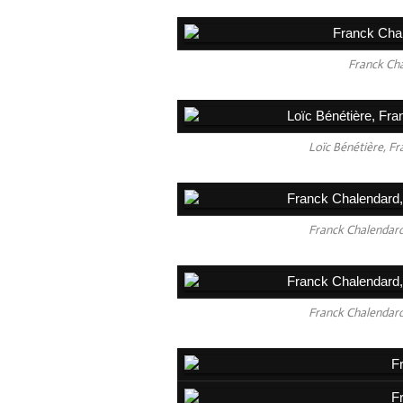
Franck Cha
Loïc Bénétière, Fr
Franck Chalendard,
Franck Chalendard,