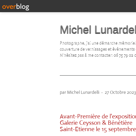
Michel Lunardel
Photographe, j'ai une démarche mémorielle d
couverture de vernissages et évènements cul
N'hésitez pas à me contacter: 06 75 79 02 
Franck Chalendard
par Michel Lunardelli
-
27 Octobre 2023
Avant-Première de l'expositi
Galerie Ceysson & Bénétière
Saint-Etienne le 15 septembr