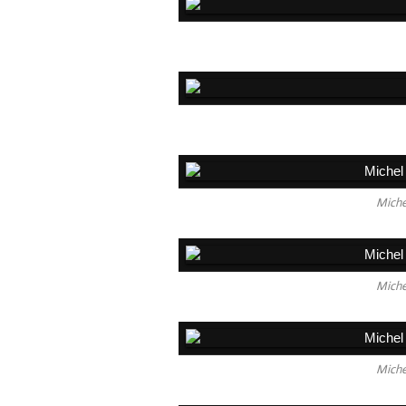
Miche
Miche
Miche