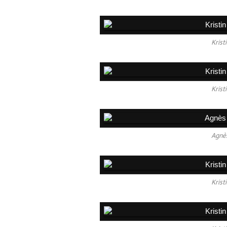
Krist
Krist
Agnès
Krist