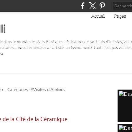
Accueil
Pages
li
ans le monde des Arts Plastiques: réalisation de portraits d'artistes, visite 
turels... Vous recherchez un artiste, un évènement? Tout n'est pas visible su
00
ARTI
10
-
Catégories :
#Visites d'Ateliers
 de la Cité de la Céramique