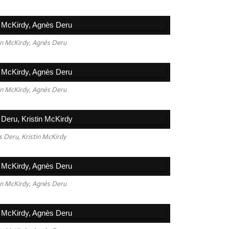
Avril
Mars
in McKirdy, Agnès Deru
Févri
Janv
in McKirdy, Agnès Deru
2025
2024
2023
 Deru, Kristin McKirdy
2022
2021
2020
in McKirdy, Agnès Deru
2019
2018
2017