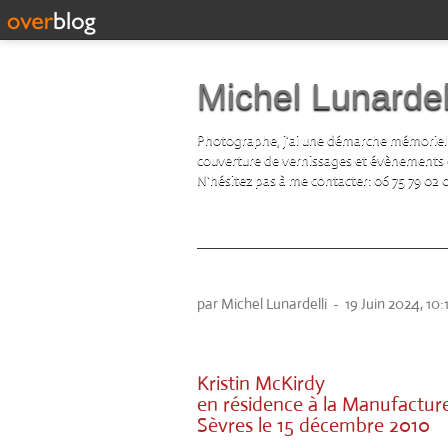
Michel Lunardel
Photographe, j'ai une démarche mémorielle d
couverture de vernissages et évènements cul
N'hésitez pas à me contacter: 06 75 79 02 
Kristin McKirdy
par Michel Lunardelli
-
19 Juin 2024, 10:
Kristin McKirdy
en résidence à la Manufacture
Sèvres le 15 décembre 2010