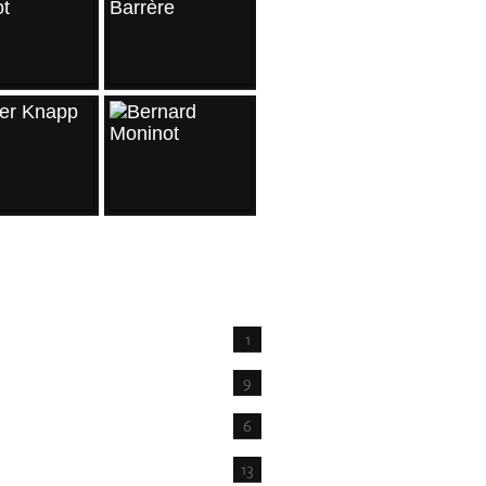
IVES
1
t
9
6
13