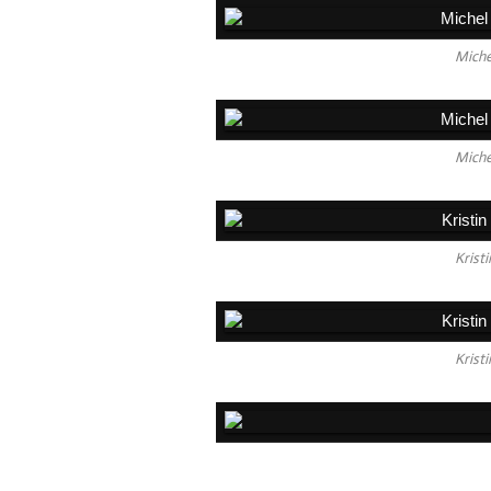
Miche
Miche
Krist
Krist