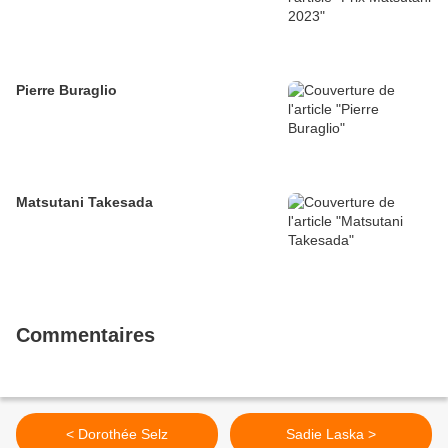
Pierre Buraglio
Matsutani Takesada
Commentaires
< Dorothée Selz
Sadie Laska >